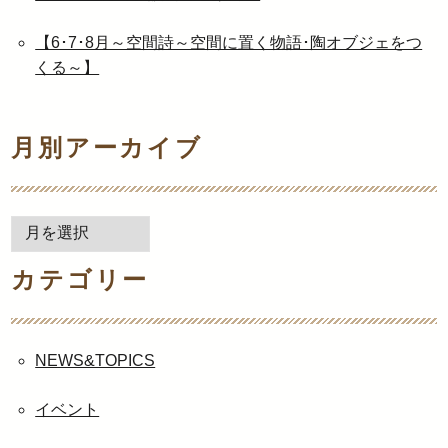
【6･7･8月～空間詩～空間に置く物語･陶オブジェをつ
くる～】
月別アーカイブ
月
別
カテゴリー
ア
ー
カ
イ
NEWS&TOPICS
ブ
イベント