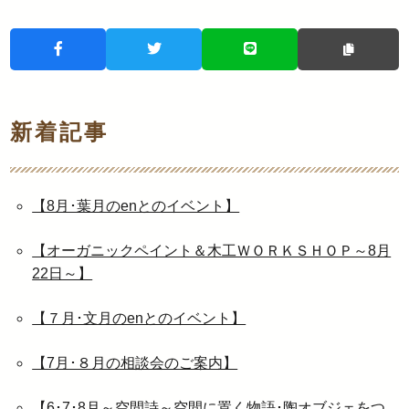
新着記事
【8月･葉月のenとのイベント】
【オーガニックペイント＆木工ＷＯＲＫＳＨＯＰ～8月
22日～】
【７月･文月のenとのイベント】
【7月･８月の相談会のご案内】
【6･7･8月～空間詩～空間に置く物語･陶オブジェをつ