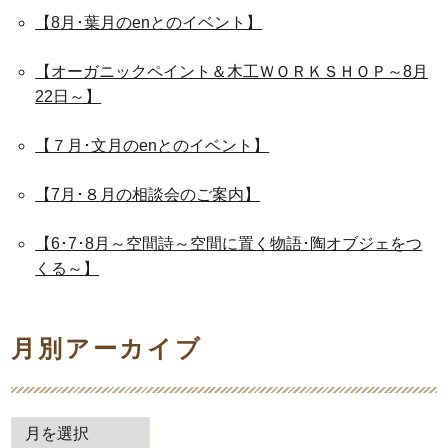
【8月･葉月のenとのイベント】
【オーガニックペイント＆木工ＷＯＲＫＳＨＯＰ～8月
22日～】
【７月･文月のenとのイベント】
【7月･８月の相談会のご案内】
【6･7･8月～空間詩～空間に置く物語･陶オブジェをつ
くる～】
月別アーカイブ
月