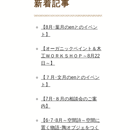
新着記事
【8月･葉月のenとのイベン
ト】
【オーガニックペイント＆木
工ＷＯＲＫＳＨＯＰ～8月22
日～】
【７月･文月のenとのイベン
ト】
【7月･８月の相談会のご案
内】
【6･7･8月～空間詩～空間に
置く物語･陶オブジェをつく