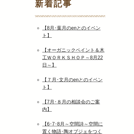
新着記事
【8月･葉月のenとのイベン
ト】
【オーガニックペイント＆木
工ＷＯＲＫＳＨＯＰ～8月22
日～】
【７月･文月のenとのイベン
ト】
【7月･８月の相談会のご案
内】
【6･7･8月～空間詩～空間に
置く物語･陶オブジェをつく