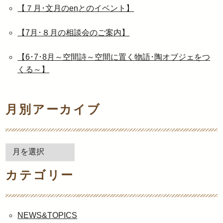
【７月･文月のenとのイベント】
【7月･８月の相談会のご案内】
【6･7･8月～空間詩～空間に置く物語･陶オブジェをつ
くる～】
月別アーカイブ
月
別
カテゴリー
ア
ー
カ
イ
NEWS&TOPICS