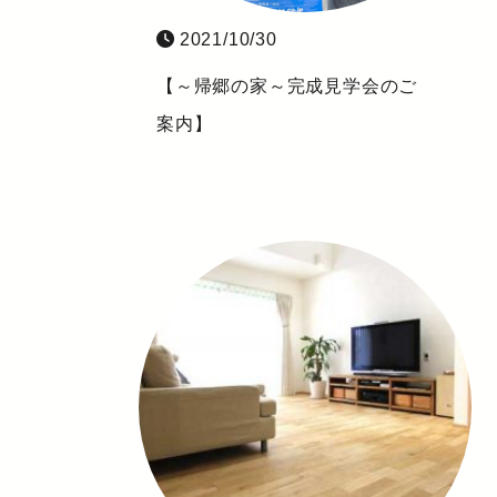
2021/10/30
【～帰郷の家～完成見学会のご
案内】