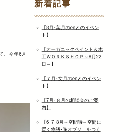
新着記事
【8月･葉月のenとのイベン
ト】
【オーガニックペイント＆木
て、今年6月
工ＷＯＲＫＳＨＯＰ～8月22
日～】
【７月･文月のenとのイベン
ト】
【7月･８月の相談会のご案
内】
【6･7･8月～空間詩～空間に
置く物語･陶オブジェをつく