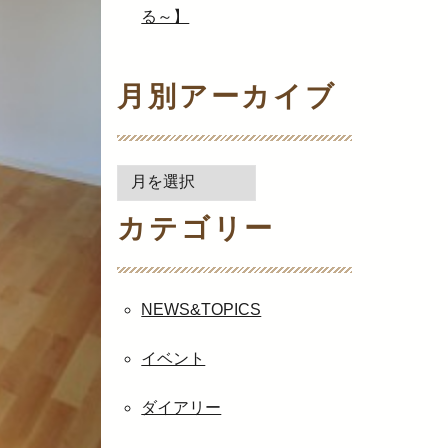
る～】
月別アーカイブ
月
別
カテゴリー
ア
ー
カ
イ
NEWS&TOPICS
ブ
イベント
ダイアリー