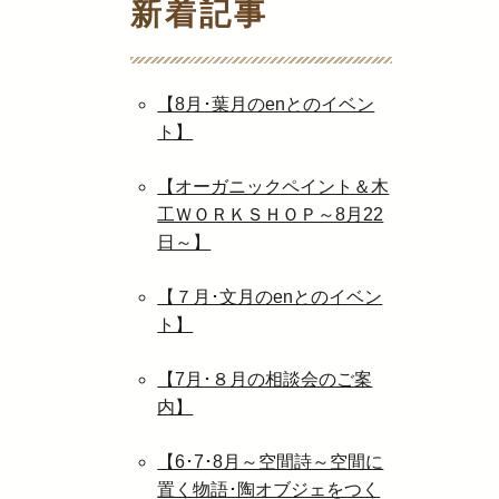
新着記事
【8月･葉月のenとのイベン
ト】
【オーガニックペイント＆木
工ＷＯＲＫＳＨＯＰ～8月22
日～】
【７月･文月のenとのイベン
ト】
【7月･８月の相談会のご案
内】
【6･7･8月～空間詩～空間に
置く物語･陶オブジェをつく