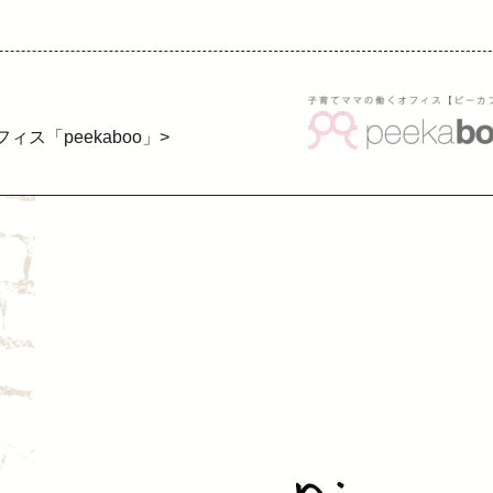
ス「peekaboo」>