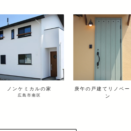
庚午の戸建てリノベーショ
ただ、純粋
ン
広島