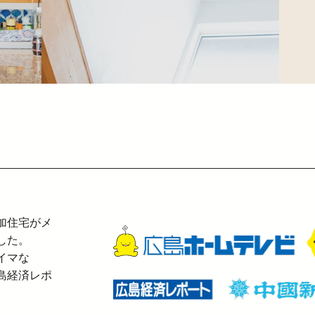
加住宅がメ
した。
イマな
島経済レポ