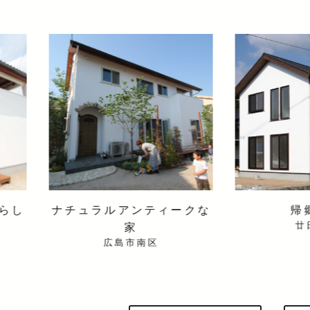
ンティークな
帰郷の家
廿日市市
家
市南区