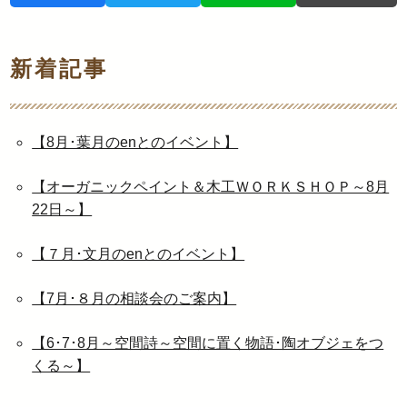
新着記事
【8月･葉月のenとのイベント】
【オーガニックペイント＆木工ＷＯＲＫＳＨＯＰ～8月
22日～】
【７月･文月のenとのイベント】
【7月･８月の相談会のご案内】
【6･7･8月～空間詩～空間に置く物語･陶オブジェをつ
くる～】