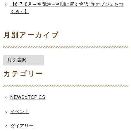
【6･7･8月～空間詩～空間に置く物語･陶オブジェをつ
くる～】
月別アーカイブ
月
別
カテゴリー
ア
ー
カ
イ
NEWS&TOPICS
ブ
イベント
ダイアリー