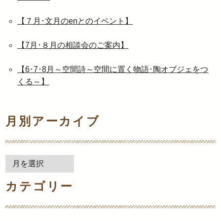
【７月･文月のenとのイベント】
【7月･８月の相談会のご案内】
【6･7･8月～空間詩～空間に置く物語･陶オブジェをつ
くる～】
月別アーカイブ
月
別
カテゴリー
ア
ー
カ