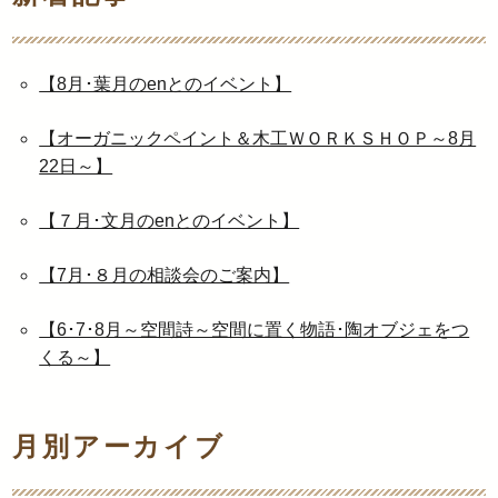
【8月･葉月のenとのイベント】
【オーガニックペイント＆木工ＷＯＲＫＳＨＯＰ～8月
22日～】
【７月･文月のenとのイベント】
【7月･８月の相談会のご案内】
【6･7･8月～空間詩～空間に置く物語･陶オブジェをつ
くる～】
月別アーカイブ