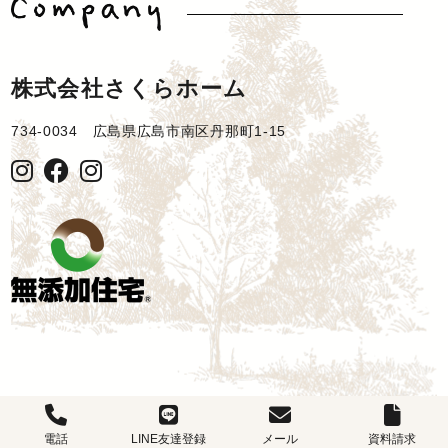
株式会社さくらホーム
734-0034 広島県広島市南区丹那町1-15
電話
LINE友達登録
メール
資料請求
©2022 広島の健康住宅、注文住宅は無添加住宅正規代理店のさくらホーム