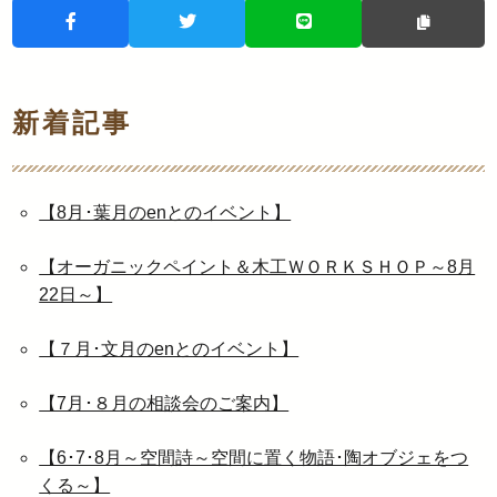
新着記事
【8月･葉月のenとのイベント】
【オーガニックペイント＆木工ＷＯＲＫＳＨＯＰ～8月
22日～】
【７月･文月のenとのイベント】
【7月･８月の相談会のご案内】
【6･7･8月～空間詩～空間に置く物語･陶オブジェをつ
くる～】