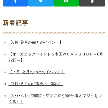
新着記事
【8月･葉月のenとのイベント】
【オーガニックペイント＆木工ＷＯＲＫＳＨＯＰ～8月
22日～】
【７月･文月のenとのイベント】
【7月･８月の相談会のご案内】
【6･7･8月～空間詩～空間に置く物語･陶オブジェをつ
くる～】