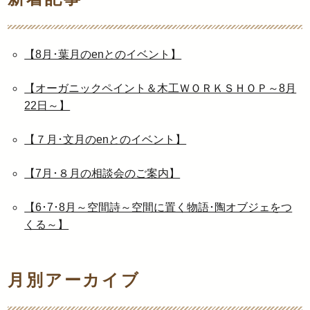
【8月･葉月のenとのイベント】
【オーガニックペイント＆木工ＷＯＲＫＳＨＯＰ～8月
22日～】
【７月･文月のenとのイベント】
【7月･８月の相談会のご案内】
【6･7･8月～空間詩～空間に置く物語･陶オブジェをつ
くる～】
月別アーカイブ